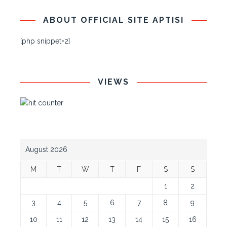
ABOUT OFFICIAL SITE APTISI
[php snippet=2]
VIEWS
August 2026
M
T
W
T
F
S
S
1
2
3
4
5
6
7
8
9
10
11
12
13
14
15
16