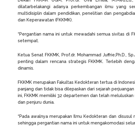
Dekan FKKMK UGM, Prof.dr. Ova Emilia, M.Med.Ed.,
dilatarbelakangi adanya perkembangan ilmu yang se
multidisiplin dalam pendidikan, penelitian dan pengabd
dan Keperawatan (FKKMK).
“Pergantian nama ini untuk mewadahi semua sivitas di F
setempat.
Ketua Senat FKKMK, Prof.dr. Mohammad Juffrie,Ph.D., S
penting dalam rencana strategis FKKMK. Terlebih de
dinamis.
FKKMK merupakan Fakultas Kedokteran tertua di Indonesia
panjang dan tidak bisa dilepaskan dari sejarah perjuang
ini, FKKMK memiliki 32 departemen dan telah meluluskan 
dan penjuru dunia.
“Pada awalnya merupakan Ilmu Kedokteran dan disusul 
sehingga pergantian nama ini untuk mengakomodasi selur