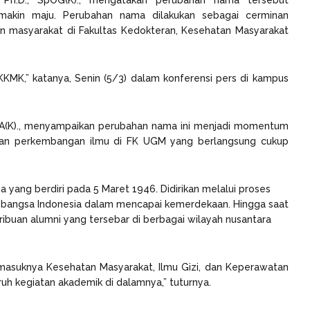
 Ph.D., SpOG(K)., mengatakan perubahan nama tersebut
makin maju. Perubahan nama dilakukan sebagai cerminan
ian masyarakat di Fakultas Kedokteran, Kesehatan Masyarakat
KKMK,” katanya, Senin (5/3) dalam konferensi pers di kampus
p.A(K)., menyampaikan perubahan nama ini menjadi momentum
ngan perkembangan ilmu di FK UGM yang berlangsung cukup
 yang berdiri pada 5 Maret 1946. Didirikan melalui proses
an bangsa Indonesia dalam mencapai kemerdekaan. Hingga saat
ribuan alumni yang tersebar di berbagai wilayah nusantara
masuknya Kesehatan Masyarakat, Ilmu Gizi, dan Keperawatan
uh kegiatan akademik di dalamnya,” tuturnya.