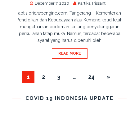
December 7, 2020
Kartika Trissanti
aptisiorid.wpengine.com, Tangerang – Kementerian
Pendidikan dan Kebudayaan atau Kemendikbud telah
mengeluarkan pedoman tentang penyelenggaran
perkuliahan tatap muka. Namun, terdapat beberapa
syarat yang harus dipenuhi oleh
READ MORE
1
2
3
…
24
»
COVID 19 INDONESIA UPDATE